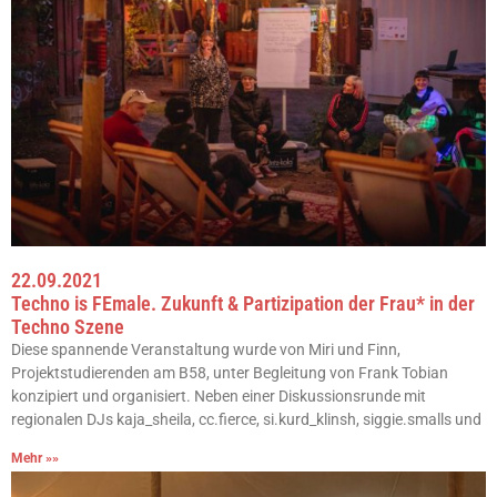
22.09.2021
Techno is FEmale. Zukunft & Partizipation der Frau* in der
Techno Szene
Diese spannende Veranstaltung wurde von Miri und Finn,
Projektstudierenden am B58, unter Begleitung von Frank Tobian
konzipiert und organisiert. Neben einer Diskussionsrunde mit
regionalen DJs kaja_sheila, cc.fierce, si.kurd_klinsh, siggie.smalls und
Mehr »»