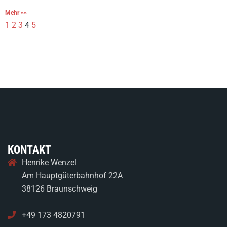
Mehr »»
1
2
3
4
5
KONTAKT
Henrike Wenzel
Am Hauptgüterbahnhof 22A
38126 Braunschweig
+49 173 4820791