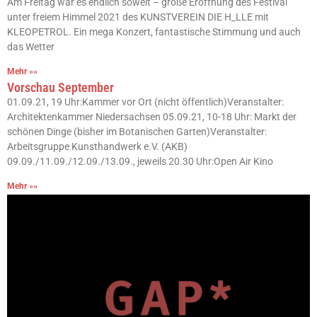
Am Freitag war es endlich soweit – große Eröffnung des Festival
unter freiem Himmel 2021 des KUNSTVEREIN DIE H_LLE mit
KLEOPETROL. Ein mega Konzert, fantastische Stimmung und auch
das Wetter
Mehr »»
Vorschau September
01.09.21, 19 Uhr:Kammer vor Ort (nicht öffentlich)Veranstalter:
Architektenkammer Niedersachsen 05.09.21, 10-18 Uhr: Markt der
schönen Dinge (bisher im Botanischen Garten)Veranstalter:
Arbeitsgruppe Kunsthandwerk e.V. (AKB)
09.09./11.09./12.09./13.09., jeweils 20.30 Uhr:Open Air Kino
Mehr »»