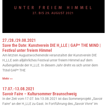
27./28./29.08.2021
Save the Date: Kunstverein DIE H_LLE | GAP* THE MIND |
Festival unter freiem Himmel
Am letzten Augustwochenende veranstaltet der Kunstverein DIE
H_LLE sein alljährliches Festival unter freiem Himmel auf dem
Außengelände der H_LLE. In diesem Jahr dreht es sich unter dem
Ttitel GAP* THE
Mehr »»
17.07.-13.08.2021
Savoir Faire – Kultursommer Braunschweig
In der Zeit vom 17.07. bis 13.08.2021 ist das Sommerprojekt „Savoir
Faire“ an der H_LLE zu Gast. In Fortführung des „Savoir Vivre“ im