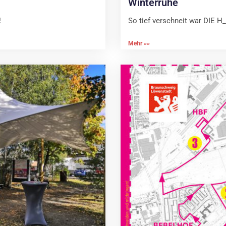
Winterruhe
!
So tief verschneit war DIE H
Mehr »»